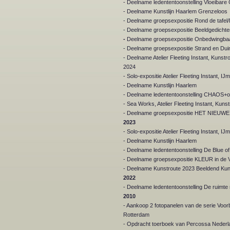
- Deelname ledententoonstelling Vloeibare
- Deelname Kunstlijn Haarlem Grenzeloos
- Deelname groepsexpositie Rond de tafel/
- Deelname groepsexpositie Beeldgedichte
-
Deelname groepsexpositie Onbedwingba
- Deelname groepsexpositie Strand en Dui
- Deelname Atelier Fleeting Instant, Kuns
2024
- Solo-expositie Atelier Fleeting Instant, IJ
- Deelname Kunstlijn Haarlem
- Deelname ledententoonstelling CHAOS+or
- Sea Works, Atelier Fleeting Instant, Ku
- Deelname groepsexpositie HET NIEUWE 
2023
- Solo-expositie Atelier Fleeting Instant, IJ
- Deelname Kunstlijn Haarlem
- Deelname ledententoonstelling De Blue of
- Deelname groepsexpositie KLEUR in de V
- Deelname Kunstroute 2023 Beeldend Kun
2022
- Deelname ledententoonstelling
De ruimte 
2010
- Aankoop 2 fotopanelen van de serie Voor
Rotterdam
- Opdracht toerboek van Percossa Nederla