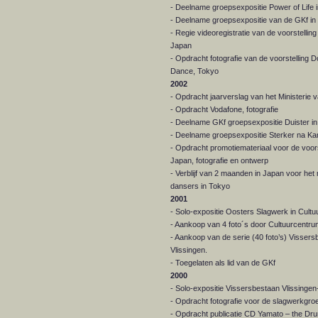
- Deelname groepsexpositie Power of Lif
- Deelname groepsexpositie van de GKf in 
- Regie videoregistratie van de voorstel
Japan
- Opdracht fotografie van de voorstelling
Dance, Tokyo
2002
- Opdracht jaarverslag van het Ministerie va
- Opdracht Vodafone, fotografie
- Deelname GKf groepsexpositie Duister i
- Deelname groepsexpositie Sterker na K
- Opdracht promotiemateriaal voor de voo
Japan, fotografie en ontwerp
- Verblijf van 2 maanden in Japan voor he
dansers in Tokyo
2001
- Solo-expositie Oosters Slagwerk in Cult
- Aankoop van 4 foto´s door Cultuurcentr
- Aankoop van de serie (40 foto’s) Visser
Vlissingen.
- Toegelaten als lid van de GKf
2000
- Solo-expositie Vissersbestaan Vlissingen
- Opdracht fotografie voor de slagwerkgro
- Opdracht publicatie CD Yamato – the Dru