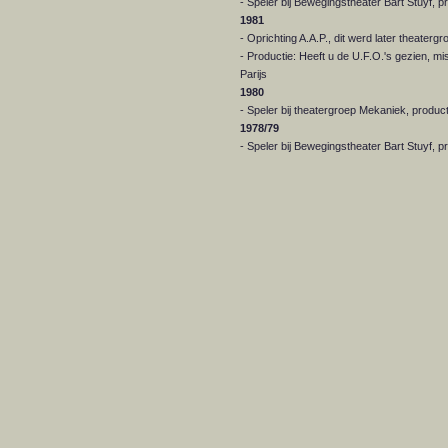
- Speler bij Bewegingstheater Bart Stuyf, p
1981
- Oprichting A.A.P., dit werd later theaterg
- Productie: Heeft u de U.F.O.'s gezien, m
Parijs
1980
- Speler bij theatergroep Mekaniek, product
1978/79
- Speler bij Bewegingstheater Bart Stuyf, p