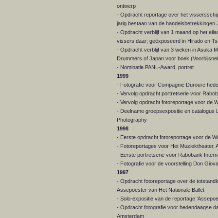
ontwerp
- Opdracht reportage over het vissersschip
jarig bestaan van de handelsbetrekkingen
- Opdracht verblijf van 1 maand op het eil
vissers daar; geëxposeerd in Hirado en T
- Opdracht verblijf van 3 weken in Asuka 
Drummers of Japan voor boek (Voorbijsnelle
- Nominatie PANL-Award, portret
1999
- Fotografie voor Compagnie Duroure hed
- Vervolg opdracht portretserie voor Rabob
- Vervolg opdracht fotoreportage voor d
- Deelname groepsexpositie en catalogus 
Photography
1998
- Eerste opdracht fotoreportage voor de
- Fotoreportages voor Het Muziektheater,
- Eerste portretserie voor Rabobank Interna
- Fotografie voor de voorstelling Don Gio
1997
- Opdracht fotoreportage over de totstand
Assepoester van Het Nationale Ballet
- Solo-expositie van de reportage ‘Assepo
- Opdracht fotografie voor hedendaagse d
Amsterdam