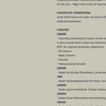
Ekaterina Levental - Krisztina de Chatel –
Oh Die Zee - Vijftig Tinten Grijs De Musical
GRAFISCHE VORMGEVING
Vanaf 2006 ontwerp ik onder de naam FLE
publiciteitsdoeleinden.
THEATER
1986/89
- Oprichting theatergroep Cyaan, functie art
In deze periode heeft Cyaan met ondersteu
WVC de volgende producties uitgebracht:
- De Veemus
- Witte Schemer
- Verstrikt
- Videoproductie Verstrikt
1985/86
- Speler bij stichting Schwibettus, producti
1985
- Speler bij bewegingsstudio Het Veem, pr
1984/85
- Speler bij het Nederlands Theater Instituu
1983/84
- Speler bij de Nederlandse Operastichting
1981/82