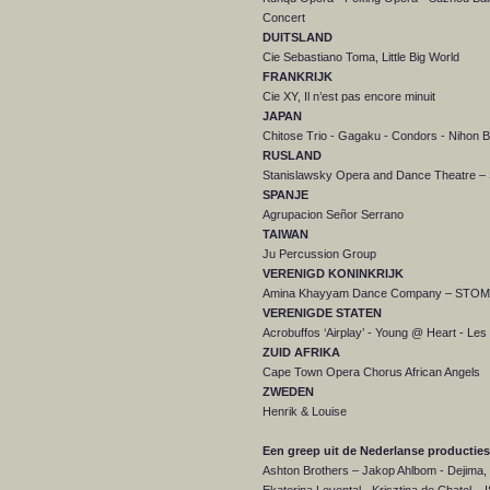
Concert
DUITSLAND
Cie Sebastiano Toma, Little Big World
FRANKRIJK
Cie XY, Il n’est pas encore minuit
JAPAN
Chitose Trio - Gagaku - Condors - Nihon B
RUSLAND
Stanislawsky Opera and Dance Theatre –
SPANJE
Agrupacion Señor Serrano
TAIWAN
Ju Percussion Group
VERENIGD KONINKRIJK
Amina Khayyam Dance Company – STO
VERENIGDE STATEN
Acrobuffos ‘Airplay’ - Young @ Heart - Le
ZUID AFRIKA
Cape Town Opera Chorus African Angels
ZWEDEN
Henrik & Louise
Een greep uit de Nederlanse producti
Ashton Brothers – Jakop Ahlbom - Dejima, 