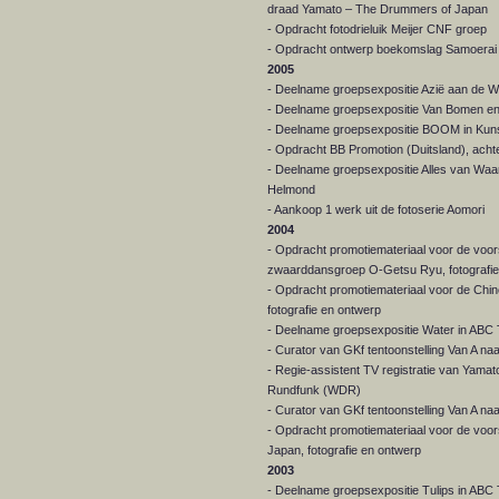
draad Yamato – The Drummers of Japan
- Opdracht fotodrieluik Meijer CNF groep
- Opdracht ontwerp boekomslag Samoerai Wi
2005
- Deelname groepsexpositie Azië aan de 
- Deelname groepsexpositie Van Bomen en
- Deelname groepsexpositie BOOM in Kunst
- Opdracht BB Promotion (Duitsland), ach
- Deelname groepsexpositie Alles van Wa
Helmond
- Aankoop 1 werk uit de fotoserie Aomori
2004
- Opdracht promotiemateriaal voor de voo
zwaarddansgroep O-Getsu Ryu, fotografie
- Opdracht promotiemateriaal voor de C
fotografie en ontwerp
- Deelname groepsexpositie Water in ABC
- Curator van GKf tentoonstelling Van A 
- Regie-assistent TV registratie van Yam
Rundfunk (WDR)
- Curator van GKf tentoonstelling Van A n
- Opdracht promotiemateriaal voor de voo
Japan, fotografie en ontwerp
2003
- Deelname groepsexpositie Tulips in AB