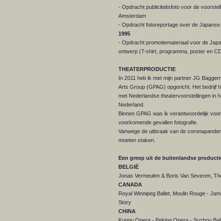
- Opdracht publiciteitsfoto voor de voorst
Amsterdam
- Opdracht fotoreportage over de Japanse 
1995
- Opdracht promotiemateriaal voor de Japa
ontwerp (T-shirt, programma, poster en C
THEATERPRODUCTIE
In 2011 heb ik met mijn partner JG Baggerm
Arts Group (GPAG) opgericht. Het bedrijf h
met Nederlandse theatervoorstellingen in he
Nederland.
Binnen GPAG was ik verantwoordelijk voor d
voorkomende gevallen fotografie.
Vanwege de uitbraak van de coronapandemi
moeten staken.
Een greep uit de buitenlandse produc
BELGIË
Jonas Vermeulen & Boris Van Severen, The
CANADA
Royal Winnipeg Ballet, Moulin Rouge - Jami
Story
CHINA
Kunqu Opera - Peking Opera - Suzhou Bal