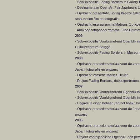
- Solo-expositie Fading Borders in Galler
- Deelname aan Open Art Fair Jaarbeurs U
- Opdracht presentatie Spring Breeze tij
stop-motion film en fotografie
- Opdracht lesprogramma Matroos Op Ko
- Aankoop fotopaneel Yamato - The Drumme
2009
- Solo-expositie Voorbijsnellend Ogenblik
Cultuurcentrum Brugge
- Solo-expositie Fading Borders in Museu
2008
- Opdracht promotiemateriaal voor de voo
Japan, fotografie en ontwerp
- Opdracht fotoserie Marlies Heuer
- Project Fading Borders, dubbelportretten
2007
- Solo-expositie Voorbijsnellend Ogenblik i
- Solo-expositie Voorbijsnellend Ogenblik
- Uitgave in eigen beheer van het boek Voo
- Opdracht promotiemateriaal voor de Jap
ontwerp
2006
- Opdracht promotiemateriaal voor de voo
Japan, fotografie en ontwerp
- Project Voorbijsnellend Ogenblik, een per