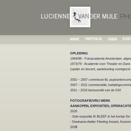
OPLEIDING
1994/98 - Fotoacademie Amsterdam, afgestu
1973/79 - Academie voor Theater en Dan
(speler en docent, aantekening voortgezet
2002 – 2007 commissie lid, aspirantencomm
2007 – 2011 commissielid, toelatingscomm
2011 – 2016 bestuurslid van de GKf
FOTOGRAFIE/VRIJ WERK
AANKOPEN, EXPOSITIES, OPDRACHT
2026
- Solo-expositie IK BLEEF in het kerkje
- Deelname Atelier Fleeting Instant, Kuns
202
5